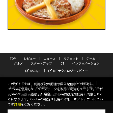
TOP
レビュー
ニュース
ガジェット
ゲーム
グルメ
スタートアップ
ICT
インフォメーション
ASCII.jp
MITテクノロジーレビュー
サイトポリシー
プライバシーポリシー
運営会社
このサイトでは、利用状況の把握や広告配信などのために、
お問い合わせ
広告掲載
スタッフ募集
電子版について
Cookieを使用してアクセスデータを取得・利用しています。これ
以降のページに遷移した場合、Cookieの設定や使用に同意したこ
©KADOKAWA ASCII Research Laboratories, Inc. 2026
とになります。Cookieの設定や使用の詳細、オプトアウトについ
ては
詳細
をご覧ください。