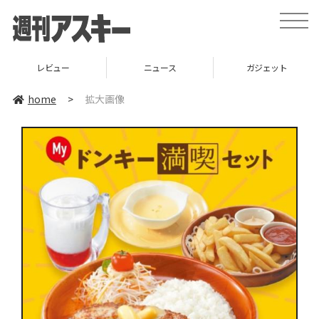
toggle
naviga
レビュー
ニュース
ガジェット
home
>
拡大画像