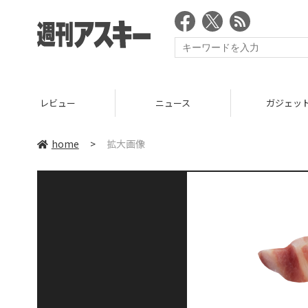
レビュー
ニュース
ガジェッ
home
>
拡大画像