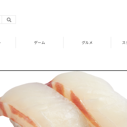
ト
ゲーム
グルメ
ス