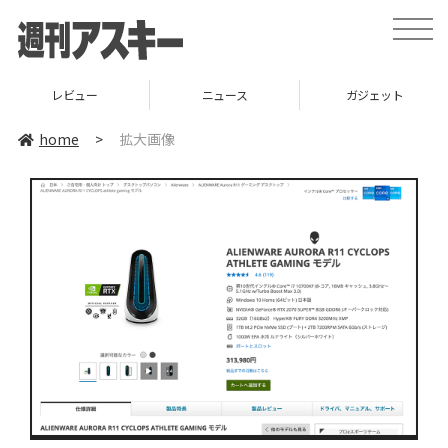
toggle
naviga
レビュー
ニュース
ガジェット
home
>
拡大画像