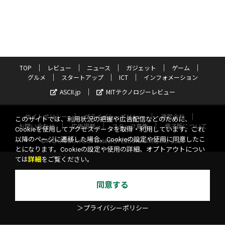
TOP
レビュー
ニュース
ガジェット
ゲーム
グルメ
スタートアップ
ICT
インフォメーション
ASCII.jp
MITテクノロジーレビュー
サイトポリシー
プライバシーポリシー
運営会社
このサイトでは、利用状況の把握や広告配信などのために、
お問い合わせ
広告掲載
スタッフ募集
電子版について
Cookieを使用してアクセスデータを取得・利用しています。これ
以降のページに遷移した場合、Cookieの設定や使用に同意したこ
©KADOKAWA ASCII Research Laboratories, Inc. 2026
とになります。Cookieの設定や使用の詳細、オプトアウトについ
ては
詳細
をご覧ください。
同意する
＞プライバシーポリシー