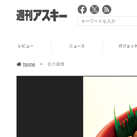
レビュー
ニュース
ガジェッ
home
>
拡大画像