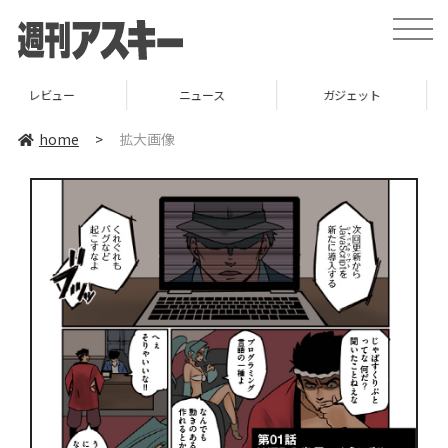
toggle
naviga
ー
ニュース
ガジェット
ゲーム
home
>
拡大画像