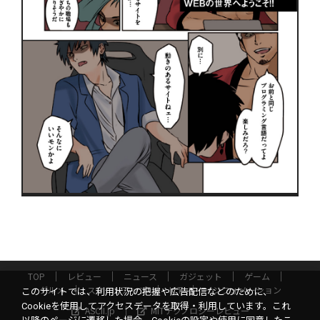
TOP
レビュー
ニュース
ガジェット
ゲーム
グルメ
スタートアップ
ICT
インフォメーション
このサイトでは、利用状況の把握や広告配信などのために、
Cookieを使用してアクセスデータを取得・利用しています。これ
ASCII.jp
MITテクノロジーレビュー