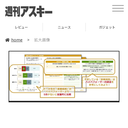
toggle
naviga
レビュー
ニュース
ガジェット
home
>
拡大画像