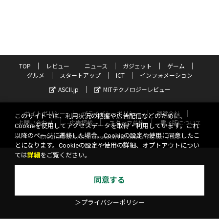
TOP
レビュー
ニュース
ガジェット
ゲーム
グルメ
スタートアップ
ICT
インフォメーション
ASCII.jp
MITテクノロジーレビュー
サイトポリシー
プライバシーポリシー
運営会社
このサイトでは、利用状況の把握や広告配信などのために、
お問い合わせ
広告掲載
スタッフ募集
電子版について
Cookieを使用してアクセスデータを取得・利用しています。これ
以降のページに遷移した場合、Cookieの設定や使用に同意したこ
©KADOKAWA ASCII Research Laboratories, Inc. 2026
とになります。Cookieの設定や使用の詳細、オプトアウトについ
ては
詳細
をご覧ください。
同意する
＞プライバシーポリシー