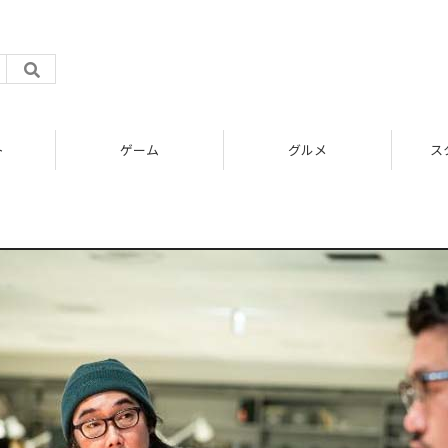
ト
ゲーム
グルメ
ス