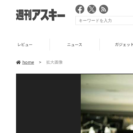
レビュー
ニュース
ガジェッ
home
>
拡大画像