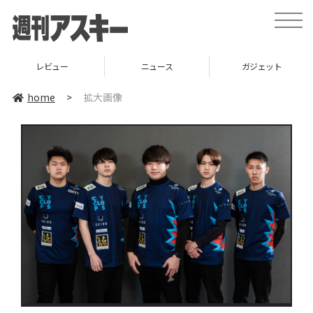
toggle
naviga
レビュー
ニュース
ガジェット
home
>
拡大画像