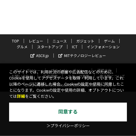
TOP
レビュー
ニュース
ガジェット
ゲーム
グルメ
スタートアップ
ICT
インフォメーション
ASCII.jp
MITテクノロジーレビュー
サイトポリシー
プライバシーポリシー
運営会社
このサイトでは、利用状況の把握や広告配信などのために、
お問い合わせ
広告掲載
スタッフ募集
電子版について
Cookieを使用してアクセスデータを取得・利用しています。これ
以降のページに遷移した場合、Cookieの設定や使用に同意したこ
©KADOKAWA ASCII Research Laboratories, Inc. 2026
とになります。Cookieの設定や使用の詳細、オプトアウトについ
ては
詳細
をご覧ください。
同意する
＞プライバシーポリシー