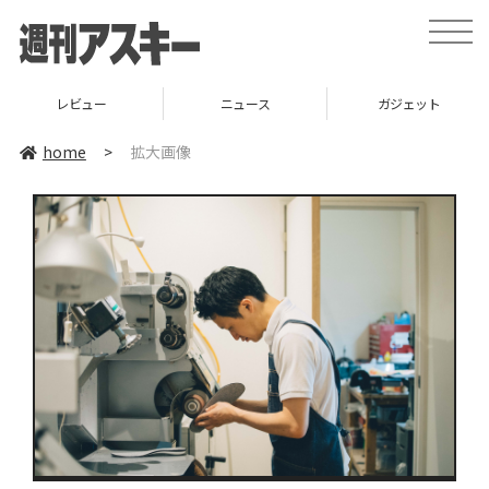
toggle
naviga
レビュー
ニュース
ガジェット
home
>
拡大画像