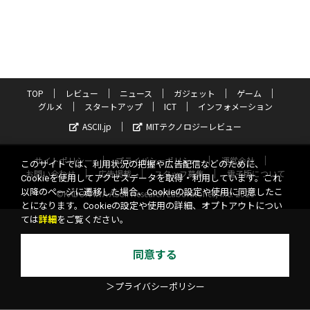
TOP
レビュー
ニュース
ガジェット
ゲーム
グルメ
スタートアップ
ICT
インフォメーション
ASCII.jp
MITテクノロジーレビュー
サイトポリシー
プライバシーポリシー
運営会社
このサイトでは、利用状況の把握や広告配信などのために、
お問い合わせ
広告掲載
スタッフ募集
電子版について
Cookieを使用してアクセスデータを取得・利用しています。これ
以降のページに遷移した場合、Cookieの設定や使用に同意したこ
©KADOKAWA ASCII Research Laboratories, Inc. 2026
とになります。Cookieの設定や使用の詳細、オプトアウトについ
ては
詳細
をご覧ください。
同意する
＞プライバシーポリシー