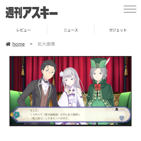
toggle
naviga
レビュー
ニュース
ガジェット
home
>
拡大画像