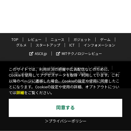
TOP
レビュー
ニュース
ガジェット
ゲーム
グルメ
スタートアップ
ICT
インフォメーション
ASCII.jp
MITテクノロジーレビュー
サイトポリシー
プライバシーポリシー
運営会社
このサイトでは、利用状況の把握や広告配信などのために、
お問い合わせ
広告掲載
スタッフ募集
電子版について
Cookieを使用してアクセスデータを取得・利用しています。これ
以降のページに遷移した場合、Cookieの設定や使用に同意したこ
©KADOKAWA ASCII Research Laboratories, Inc. 2026
とになります。Cookieの設定や使用の詳細、オプトアウトについ
ては
詳細
をご覧ください。
同意する
＞プライバシーポリシー