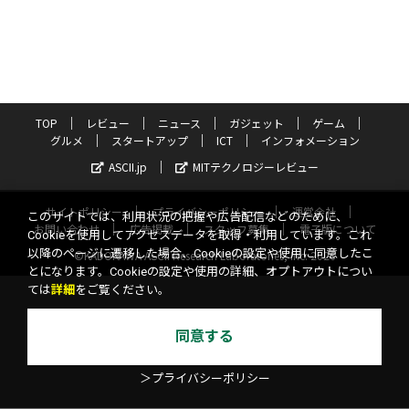
TOP
レビュー
ニュース
ガジェット
ゲーム
グルメ
スタートアップ
ICT
インフォメーション
ASCII.jp
MITテクノロジーレビュー
サイトポリシー
プライバシーポリシー
運営会社
このサイトでは、利用状況の把握や広告配信などのために、
お問い合わせ
広告掲載
スタッフ募集
電子版について
Cookieを使用してアクセスデータを取得・利用しています。これ
以降のページに遷移した場合、Cookieの設定や使用に同意したこ
©KADOKAWA ASCII Research Laboratories, Inc. 2026
とになります。Cookieの設定や使用の詳細、オプトアウトについ
ては
詳細
をご覧ください。
同意する
＞プライバシーポリシー