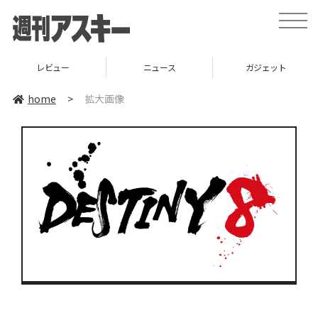
toggle
naviga
レビュー
ニュース
ガジェット
home
>
拡大画像