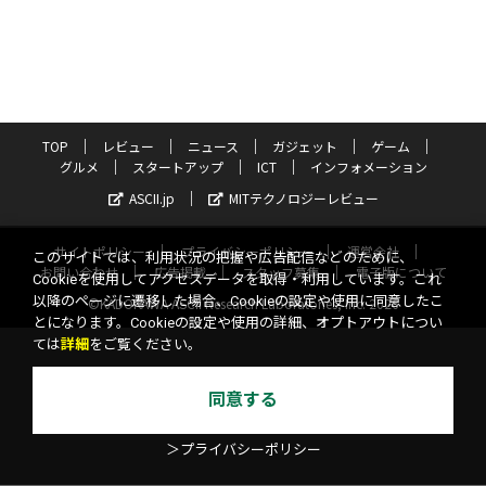
TOP
レビュー
ニュース
ガジェット
ゲーム
グルメ
スタートアップ
ICT
インフォメーション
ASCII.jp
MITテクノロジーレビュー
サイトポリシー
プライバシーポリシー
運営会社
このサイトでは、利用状況の把握や広告配信などのために、
お問い合わせ
広告掲載
スタッフ募集
電子版について
Cookieを使用してアクセスデータを取得・利用しています。これ
以降のページに遷移した場合、Cookieの設定や使用に同意したこ
©KADOKAWA ASCII Research Laboratories, Inc. 2026
とになります。Cookieの設定や使用の詳細、オプトアウトについ
ては
詳細
をご覧ください。
同意する
＞プライバシーポリシー