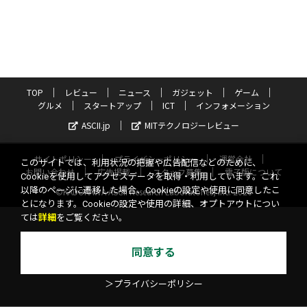
TOP
レビュー
ニュース
ガジェット
ゲーム
グルメ
スタートアップ
ICT
インフォメーション
ASCII.jp
MITテクノロジーレビュー
サイトポリシー
プライバシーポリシー
運営会社
このサイトでは、利用状況の把握や広告配信などのために、
お問い合わせ
広告掲載
スタッフ募集
電子版について
Cookieを使用してアクセスデータを取得・利用しています。これ
以降のページに遷移した場合、Cookieの設定や使用に同意したこ
©KADOKAWA ASCII Research Laboratories, Inc. 2026
とになります。Cookieの設定や使用の詳細、オプトアウトについ
ては
詳細
をご覧ください。
同意する
＞プライバシーポリシー