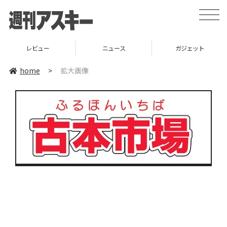
toggle
naviga
レビュー
ニュース
ガジェット
home
>
拡大画像