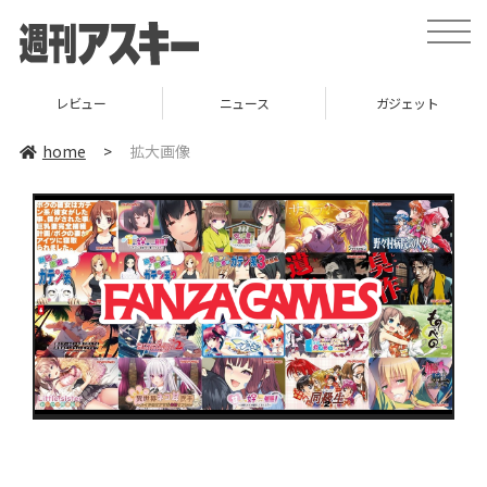
toggle
naviga
レビュー
ニュース
ガジェット
home
>
拡大画像