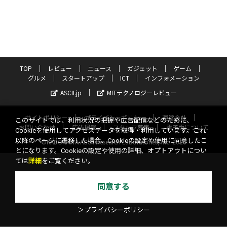
TOP
レビュー
ニュース
ガジェット
ゲーム
グルメ
スタートアップ
ICT
インフォメーション
ASCII.jp
MITテクノロジーレビュー
サイトポリシー
プライバシーポリシー
運営会社
このサイトでは、利用状況の把握や広告配信などのために、
お問い合わせ
広告掲載
スタッフ募集
電子版について
Cookieを使用してアクセスデータを取得・利用しています。これ
以降のページに遷移した場合、Cookieの設定や使用に同意したこ
©KADOKAWA ASCII Research Laboratories, Inc. 2026
とになります。Cookieの設定や使用の詳細、オプトアウトについ
ては
詳細
をご覧ください。
同意する
＞プライバシーポリシー