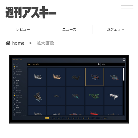
toggle
naviga
レビュー
ニュース
ガジェット
home
>
拡大画像