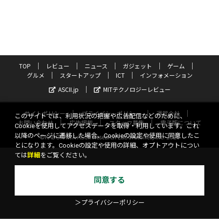
TOP
レビュー
ニュース
ガジェット
ゲーム
グルメ
スタートアップ
ICT
インフォメーション
ASCII.jp
MITテクノロジーレビュー
サイトポリシー
プライバシーポリシー
運営会社
このサイトでは、利用状況の把握や広告配信などのために、
お問い合わせ
広告掲載
スタッフ募集
電子版について
Cookieを使用してアクセスデータを取得・利用しています。これ
以降のページに遷移した場合、Cookieの設定や使用に同意したこ
©KADOKAWA ASCII Research Laboratories, Inc. 2026
とになります。Cookieの設定や使用の詳細、オプトアウトについ
ては
詳細
をご覧ください。
同意する
＞プライバシーポリシー