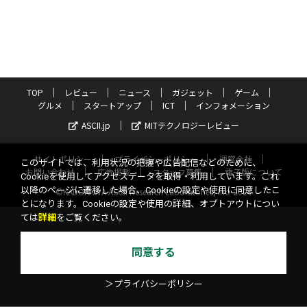
TOP
レビュー
ニュース
ガジェット
ゲーム
グルメ
スタートアップ
ICT
インフォメーション
ASCII.jp
MITテクノロジーレビュー
サイトポリシー
プライバシーポリシー
運営会社
このサイトでは、利用状況の把握や広告配信などのために、
お問い合わせ
広告掲載
スタッフ募集
電子版について
Cookieを使用してアクセスデータを取得・利用しています。これ
以降のページに遷移した場合、Cookieの設定や使用に同意したこ
©KADOKAWA ASCII Research Laboratories, Inc. 2026
とになります。Cookieの設定や使用の詳細、オプトアウトについ
ては
詳細
をご覧ください。
同意する
＞プライバシーポリシー