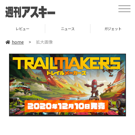
toggle
naviga
レビュー
ニュース
ガジェット
home
>
拡大画像