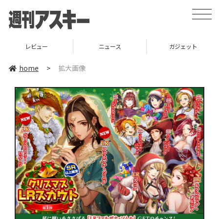
toggle
naviga
レビュー
ニュース
ガジェット
home
>
拡大画像