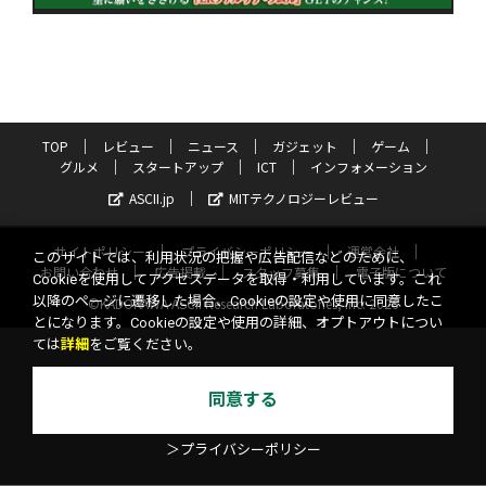
TOP
レビュー
ニュース
ガジェット
ゲーム
グルメ
スタートアップ
ICT
インフォメーション
ASCII.jp
MITテクノロジーレビュー
サイトポリシー
プライバシーポリシー
運営会社
このサイトでは、利用状況の把握や広告配信などのために、
お問い合わせ
広告掲載
スタッフ募集
電子版について
Cookieを使用してアクセスデータを取得・利用しています。これ
以降のページに遷移した場合、Cookieの設定や使用に同意したこ
©KADOKAWA ASCII Research Laboratories, Inc. 2026
とになります。Cookieの設定や使用の詳細、オプトアウトについ
ては
詳細
をご覧ください。
同意する
＞プライバシーポリシー