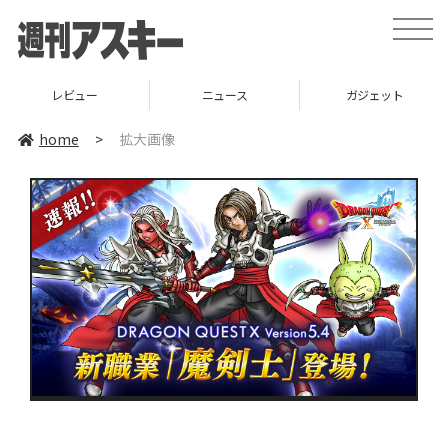
toggle
naviga
レビュー
ニュース
ガジェット
home
>
拡大画像