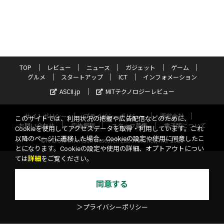
TOP
レビュー
ニュース
ガジェット
ゲーム
グルメ
スタートアップ
ICT
インフォメーション
ASCII.jp
MITテクノロジーレビュー
サイトポリシー
プライバシーポリシー
運営会社
このサイトでは、利用状況の把握や広告配信などのために、
お問い合わせ
広告掲載
スタッフ募集
電子版について
Cookieを使用してアクセスデータを取得・利用しています。これ
以降のページに遷移した場合、Cookieの設定や使用に同意したこ
©KADOKAWA ASCII Research Laboratories, Inc. 2026
とになります。Cookieの設定や使用の詳細、オプトアウトについ
ては
詳細
をご覧ください。
同意する
＞プライバシーポリシー