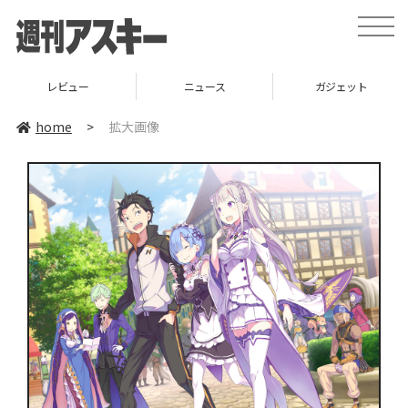
toggle
naviga
レビュー
ニュース
ガジェット
home
>
拡大画像