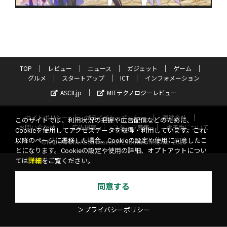
TOP
レビュー
ニュース
ガジェット
ゲーム
グルメ
スタートアップ
ICT
インフォメーション
ASCII.jp
MITテクノロジーレビュー
サイトポリシー
プライバシーポリシー
運営会社
このサイトでは、利用状況の把握や広告配信などのために、
お問い合わせ
広告掲載
スタッフ募集
電子版について
Cookieを使用してアクセスデータを取得・利用しています。これ
以降のページに遷移した場合、Cookieの設定や使用に同意したこ
©KADOKAWA ASCII Research Laboratories, Inc. 2026
とになります。Cookieの設定や使用の詳細、オプトアウトについ
ては
詳細
をご覧ください。
同意する
＞プライバシーポリシー