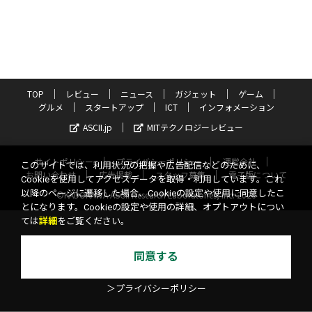
TOP
レビュー
ニュース
ガジェット
ゲーム
グルメ
スタートアップ
ICT
インフォメーション
ASCII.jp
MITテクノロジーレビュー
サイトポリシー
プライバシーポリシー
運営会社
このサイトでは、利用状況の把握や広告配信などのために、
お問い合わせ
広告掲載
スタッフ募集
電子版について
Cookieを使用してアクセスデータを取得・利用しています。これ
以降のページに遷移した場合、Cookieの設定や使用に同意したこ
©KADOKAWA ASCII Research Laboratories, Inc. 2026
とになります。Cookieの設定や使用の詳細、オプトアウトについ
ては
詳細
をご覧ください。
同意する
＞プライバシーポリシー