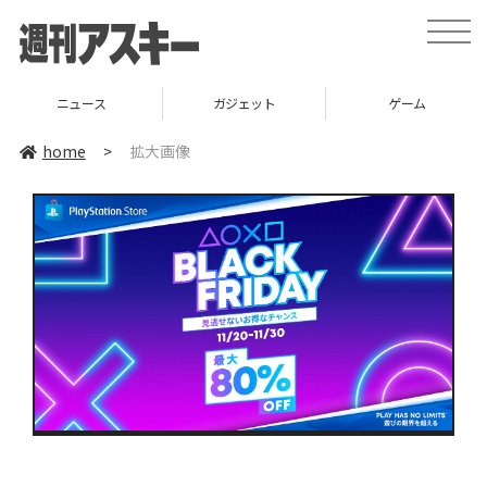
toggle
naviga
ニュース
ガジェット
ゲーム
home
>
拡大画像