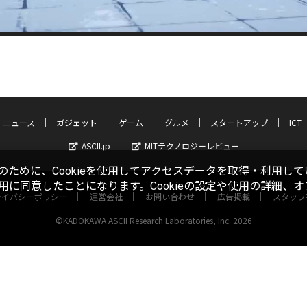
ニュース
ガジェット
ゲーム
グルメ
スタートアップ
ICT
ASCII.jp
MITテクノロジーレビュー
ために、Cookieを使用してアクセスデータを取得・利用して
使用に同意したことになります。Cookieの設定や使用の詳細、
ライバシーポリシー
運営会社
お問い合わせ
広告掲載
スタッフ
©KADOKAWA ASCII Research Laboratories, Inc. 2026