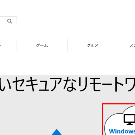
ト
ゲーム
グルメ
ス