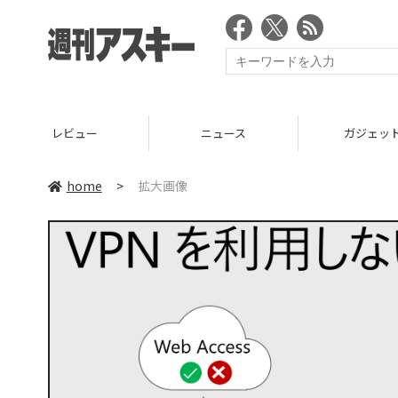
レビュー
ニュース
ガジェッ
home
>
拡大画像