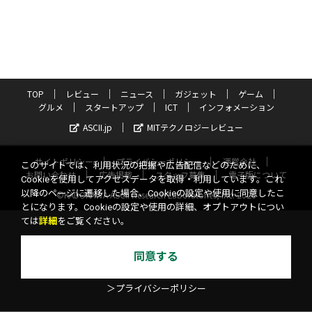
TOP
レビュー
ニュース
ガジェット
ゲーム
グルメ
スタートアップ
ICT
インフォメーション
ASCII.jp
MITテクノロジーレビュー
サイトポリシー
プライバシーポリシー
運営会社
このサイトでは、利用状況の把握や広告配信などのために、
お問い合わせ
広告掲載
スタッフ募集
電子版について
Cookieを使用してアクセスデータを取得・利用しています。これ
以降のページに遷移した場合、Cookieの設定や使用に同意したこ
©KADOKAWA ASCII Research Laboratories, Inc. 2026
とになります。Cookieの設定や使用の詳細、オプトアウトについ
ては
詳細
をご覧ください。
同意する
＞プライバシーポリシー