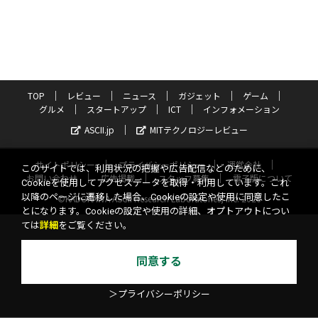
TOP
レビュー
ニュース
ガジェット
ゲーム
グルメ
スタートアップ
ICT
インフォメーション
ASCII.jp
MITテクノロジーレビュー
サイトポリシー
プライバシーポリシー
運営会社
このサイトでは、利用状況の把握や広告配信などのために、
お問い合わせ
広告掲載
スタッフ募集
電子版について
Cookieを使用してアクセスデータを取得・利用しています。これ
以降のページに遷移した場合、Cookieの設定や使用に同意したこ
©KADOKAWA ASCII Research Laboratories, Inc. 2026
とになります。Cookieの設定や使用の詳細、オプトアウトについ
ては
詳細
をご覧ください。
同意する
＞プライバシーポリシー