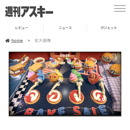
toggle
naviga
レビュー
ニュース
ガジェット
home
>
拡大画像