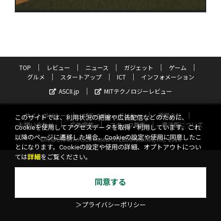
TOP
レビュー
ニュース
ガジェット
ゲーム
グルメ
スタートアップ
ICT
インフォメーション
ASCII.jp
MITテクノロジーレビュー
サイトポリシー
プライバシーポリシー
運営会社
このサイトでは、利用状況の把握や広告配信などのために、
お問い合わせ
広告掲載
スタッフ募集
電子版について
Cookieを使用してアクセスデータを取得・利用しています。これ
以降のページに遷移した場合、Cookieの設定や使用に同意したこ
©KADOKAWA ASCII Research Laboratories, Inc. 2026
とになります。Cookieの設定や使用の詳細、オプトアウトについ
ては
詳細
をご覧ください。
同意する
＞プライバシーポリシー