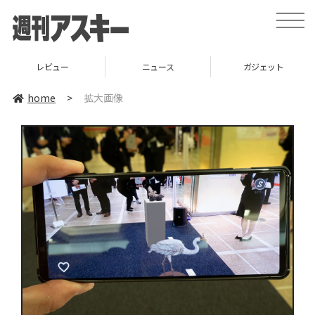
toggle
naviga
レビュー
ニュース
ガジェット
home
>
拡大画像