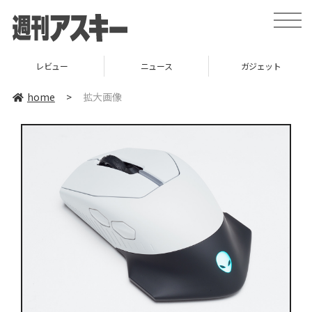
toggle
naviga
レビュー
ニュース
ガジェット
home
>
拡大画像