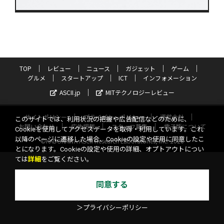
TOP
レビュー
ニュース
ガジェット
ゲーム
グルメ
スタートアップ
ICT
インフォメーション
ASCII.jp
MITテクノロジーレビュー
サイトポリシー
プライバシーポリシー
運営会社
このサイトでは、利用状況の把握や広告配信などのために、
お問い合わせ
広告掲載
スタッフ募集
電子版について
Cookieを使用してアクセスデータを取得・利用しています。これ
以降のページに遷移した場合、Cookieの設定や使用に同意したこ
©KADOKAWA ASCII Research Laboratories, Inc. 2026
とになります。Cookieの設定や使用の詳細、オプトアウトについ
ては
詳細
をご覧ください。
同意する
＞プライバシーポリシー