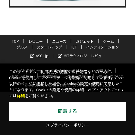
TOP
レビュー
ニュース
ガジェット
ゲーム
グルメ
スタートアップ
ICT
インフォメーション
ASCII.jp
MITテクノロジーレビュー
サイトポリシー
プライバシーポリシー
運営会社
このサイトでは、利用状況の把握や広告配信などのために、
お問い合わせ
広告掲載
スタッフ募集
電子版について
Cookieを使用してアクセスデータを取得・利用しています。これ
以降のページに遷移した場合、Cookieの設定や使用に同意したこ
©KADOKAWA ASCII Research Laboratories, Inc. 2026
とになります。Cookieの設定や使用の詳細、オプトアウトについ
ては
詳細
をご覧ください。
同意する
＞プライバシーポリシー