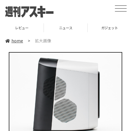
toggle
naviga
レビュー
ニュース
ガジェット
home
>
拡大画像