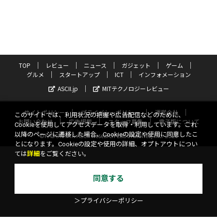
TOP
レビュー
ニュース
ガジェット
ゲーム
グルメ
スタートアップ
ICT
インフォメーション
ASCII.jp
MITテクノロジーレビュー
サイトポリシー
プライバシーポリシー
運営会社
このサイトでは、利用状況の把握や広告配信などのために、
お問い合わせ
広告掲載
スタッフ募集
電子版について
Cookieを使用してアクセスデータを取得・利用しています。これ
以降のページに遷移した場合、Cookieの設定や使用に同意したこ
©KADOKAWA ASCII Research Laboratories, Inc. 2026
とになります。Cookieの設定や使用の詳細、オプトアウトについ
ては
詳細
をご覧ください。
同意する
＞プライバシーポリシー