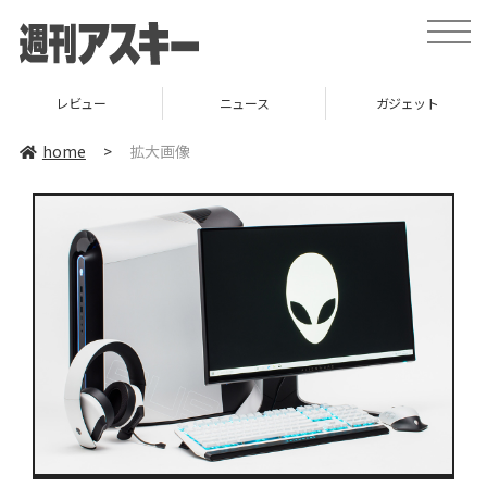
toggle
naviga
レビュー
ニュース
ガジェット
home
>
拡大画像