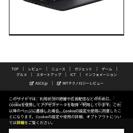
TOP
レビュー
ニュース
ガジェット
ゲーム
グルメ
スタートアップ
ICT
インフォメーション
ASCII.jp
MITテクノロジーレビュー
サイトポリシー
プライバシーポリシー
運営会社
このサイトでは、利用状況の把握や広告配信などのために、
お問い合わせ
広告掲載
スタッフ募集
電子版について
Cookieを使用してアクセスデータを取得・利用しています。これ
以降のページに遷移した場合、Cookieの設定や使用に同意したこ
©KADOKAWA ASCII Research Laboratories, Inc. 2026
とになります。Cookieの設定や使用の詳細、オプトアウトについ
ては
詳細
をご覧ください。