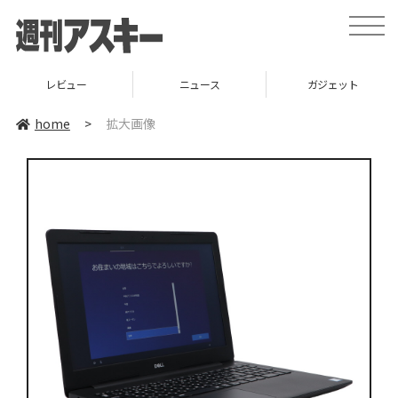
toggle
naviga
レビュー
ニュース
ガジェット
home
>
拡大画像