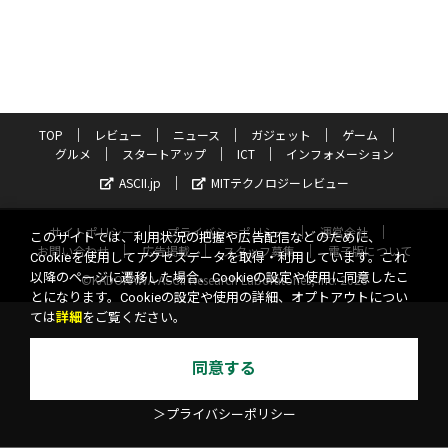
TOP
レビュー
ニュース
ガジェット
ゲーム
グルメ
スタートアップ
ICT
インフォメーション
ASCII.jp
MITテクノロジーレビュー
サイトポリシー
プライバシーポリシー
運営会社
このサイトでは、利用状況の把握や広告配信などのために、
お問い合わせ
広告掲載
スタッフ募集
電子版について
Cookieを使用してアクセスデータを取得・利用しています。これ
以降のページに遷移した場合、Cookieの設定や使用に同意したこ
©KADOKAWA ASCII Research Laboratories, Inc. 2026
とになります。Cookieの設定や使用の詳細、オプトアウトについ
ては
詳細
をご覧ください。
同意する
＞プライバシーポリシー