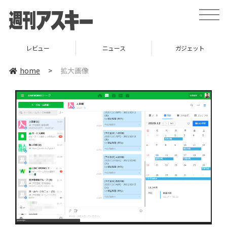
toggle
naviga
レビュー
ニュース
ガジェット
home
>
拡大画像