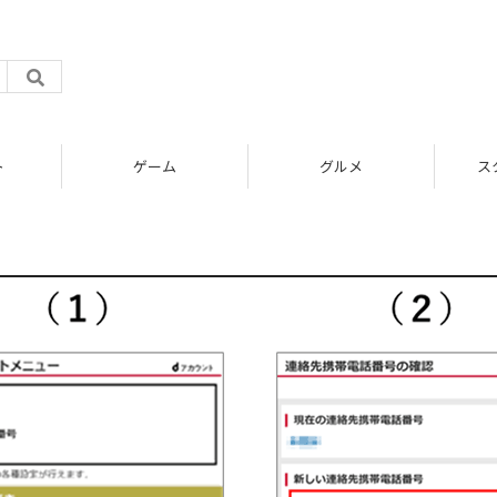
ト
ゲーム
グルメ
ス