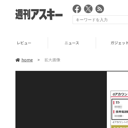
レビュー
ニュース
ガジェッ
home
>
拡大画像