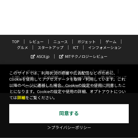
TOP
レビュー
ニュース
ガジェット
ゲーム
グルメ
スタートアップ
ICT
インフォメーション
ASCII.jp
MITテクノロジーレビュー
サイトポリシー
プライバシーポリシー
運営会社
このサイトでは、利用状況の把握や広告配信などのために、
お問い合わせ
広告掲載
スタッフ募集
電子版について
Cookieを使用してアクセスデータを取得・利用しています。これ
以降のページに遷移した場合、Cookieの設定や使用に同意したこ
©KADOKAWA ASCII Research Laboratories, Inc. 2026
とになります。Cookieの設定や使用の詳細、オプトアウトについ
ては
詳細
をご覧ください。
同意する
＞プライバシーポリシー