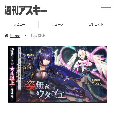
toggle
naviga
レビュー
ニュース
ガジェット
home
>
拡大画像