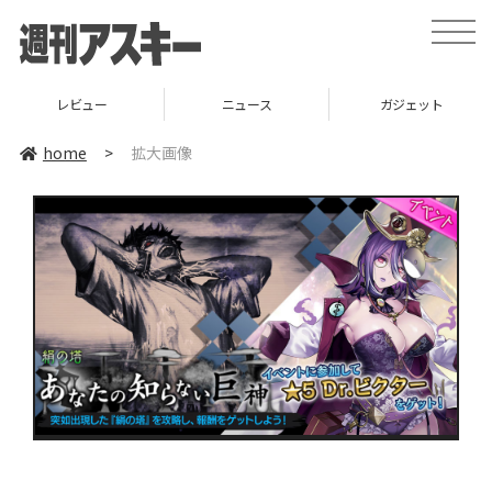
toggle
naviga
レビュー
ニュース
ガジェット
home
>
拡大画像