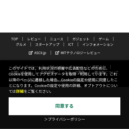
TOP
レビュー
ニュース
ガジェット
ゲーム
グルメ
スタートアップ
ICT
インフォメーション
ASCII.jp
MITテクノロジーレビュー
サイトポリシー
プライバシーポリシー
運営会社
このサイトでは、利用状況の把握や広告配信などのために、
お問い合わせ
広告掲載
スタッフ募集
電子版について
Cookieを使用してアクセスデータを取得・利用しています。これ
以降のページに遷移した場合、Cookieの設定や使用に同意したこ
©KADOKAWA ASCII Research Laboratories, Inc. 2026
とになります。Cookieの設定や使用の詳細、オプトアウトについ
ては
詳細
をご覧ください。
同意する
＞プライバシーポリシー