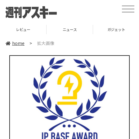
toggle
naviga
レビュー
ニュース
ガジェット
home
>
拡大画像