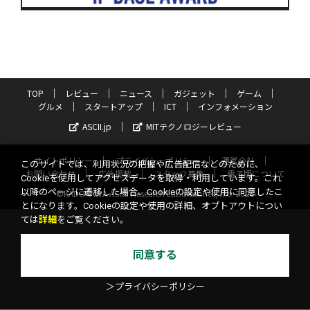
TOP
レビュー
ニュース
ガジェット
ゲーム
グルメ
スタートアップ
ICT
インフォメーション
ASCII.jp
MITテクノロジーレビュー
サイトポリシー
プライバシーポリシー
運営会社
このサイトでは、利用状況の把握や広告配信などのために、
お問い合わせ
広告掲載
スタッフ募集
電子版について
Cookieを使用してアクセスデータを取得・利用しています。これ
以降のページに遷移した場合、Cookieの設定や使用に同意したこ
©KADOKAWA ASCII Research Laboratories, Inc. 2026
とになります。Cookieの設定や使用の詳細、オプトアウトについ
ては
詳細
をご覧ください。
同意する
＞プライバシーポリシー