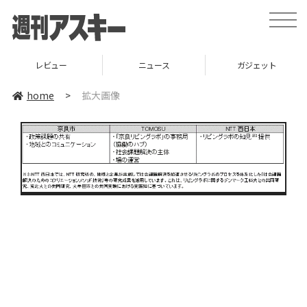
toggle
naviga
レビュー
ニュース
ガジェット
home
>
拡大画像