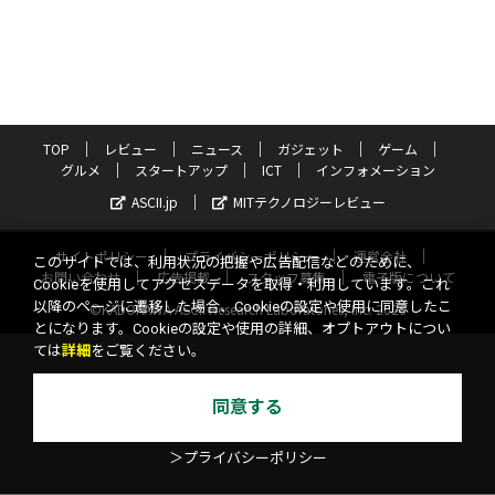
TOP
レビュー
ニュース
ガジェット
ゲーム
グルメ
スタートアップ
ICT
インフォメーション
ASCII.jp
MITテクノロジーレビュー
サイトポリシー
プライバシーポリシー
運営会社
このサイトでは、利用状況の把握や広告配信などのために、
お問い合わせ
広告掲載
スタッフ募集
電子版について
Cookieを使用してアクセスデータを取得・利用しています。これ
以降のページに遷移した場合、Cookieの設定や使用に同意したこ
©KADOKAWA ASCII Research Laboratories, Inc. 2026
とになります。Cookieの設定や使用の詳細、オプトアウトについ
ては
詳細
をご覧ください。
同意する
＞プライバシーポリシー