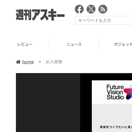
レビュー
ニュース
ガジェッ
home
>
拡大画像