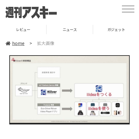
toggle
naviga
レビュー
ニュース
ガジェット
home
>
拡大画像