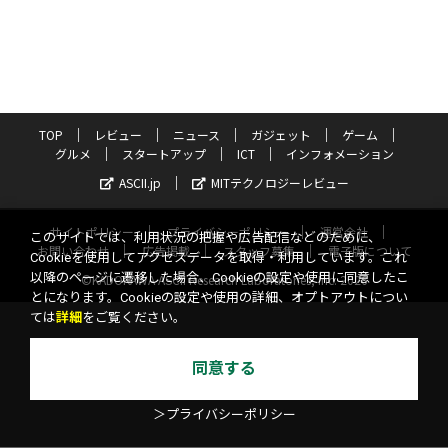
TOP
レビュー
ニュース
ガジェット
ゲーム
グルメ
スタートアップ
ICT
インフォメーション
ASCII.jp
MITテクノロジーレビュー
サイトポリシー
プライバシーポリシー
運営会社
このサイトでは、利用状況の把握や広告配信などのために、
お問い合わせ
広告掲載
スタッフ募集
電子版について
Cookieを使用してアクセスデータを取得・利用しています。これ
以降のページに遷移した場合、Cookieの設定や使用に同意したこ
©KADOKAWA ASCII Research Laboratories, Inc. 2026
とになります。Cookieの設定や使用の詳細、オプトアウトについ
ては
詳細
をご覧ください。
同意する
＞プライバシーポリシー