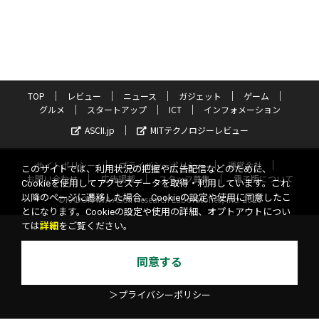
TOP
レビュー
ニュース
ガジェット
ゲーム
グルメ
スタートアップ
ICT
インフォメーション
ASCII.jp
MITテクノロジーレビュー
サイトポリシー
プライバシーポリシー
運営会社
このサイトでは、利用状況の把握や広告配信などのために、
お問い合わせ
広告掲載
スタッフ募集
電子版について
Cookieを使用してアクセスデータを取得・利用しています。これ
以降のページに遷移した場合、Cookieの設定や使用に同意したこ
©KADOKAWA ASCII Research Laboratories, Inc. 2026
とになります。Cookieの設定や使用の詳細、オプトアウトについ
ては
詳細
をご覧ください。
同意する
＞プライバシーポリシー