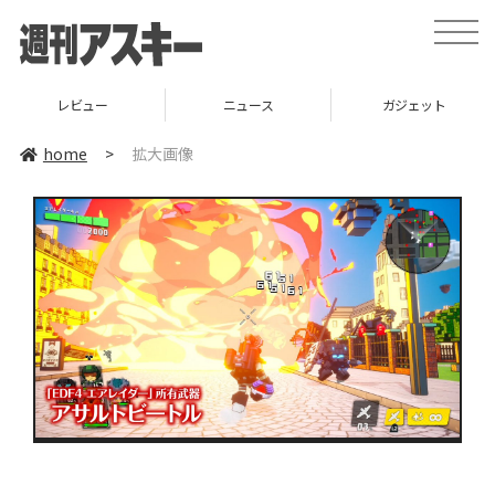
toggle
naviga
レビュー
ニュース
ガジェット
home
>
拡大画像