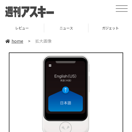
toggle
naviga
レビュー
ニュース
ガジェット
home
>
拡大画像