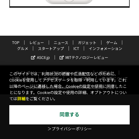
TOP
レビュー
ニュース
ガジェット
ゲーム
グルメ
スタートアップ
ICT
インフォメーション
ASCII.jp
MITテクノロジーレビュー
サイトポリシー
プライバシーポリシー
運営会社
このサイトでは、利用状況の把握や広告配信などのために、
お問い合わせ
広告掲載
スタッフ募集
電子版について
Cookieを使用してアクセスデータを取得・利用しています。これ
以降のページに遷移した場合、Cookieの設定や使用に同意したこ
©KADOKAWA ASCII Research Laboratories, Inc. 2026
とになります。Cookieの設定や使用の詳細、オプトアウトについ
ては
詳細
をご覧ください。
同意する
＞プライバシーポリシー