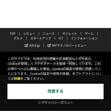
TOP
レビュー
ニュース
ガジェット
ゲーム
グルメ
スタートアップ
ICT
インフォメーション
ASCII.jp
MITテクノロジーレビュー
サイトポリシー
プライバシーポリシー
運営会社
このサイトでは、利用状況の把握や広告配信などのために、
お問い合わせ
広告掲載
スタッフ募集
電子版について
Cookieを使用してアクセスデータを取得・利用しています。これ
以降のページに遷移した場合、Cookieの設定や使用に同意したこ
©KADOKAWA ASCII Research Laboratories, Inc. 2026
とになります。Cookieの設定や使用の詳細、オプトアウトについ
ては
詳細
をご覧ください。
同意する
＞プライバシーポリシー