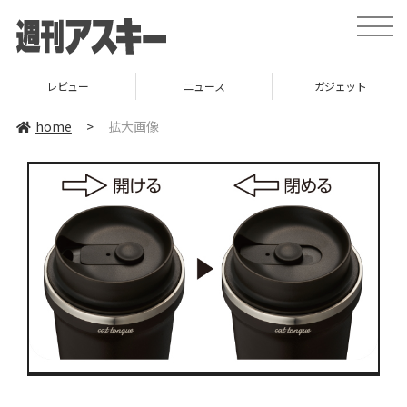
toggle
naviga
レビュー
ニュース
ガジェット
home
>
拡大画像