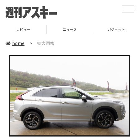
toggle
naviga
レビュー
ニュース
ガジェット
home
>
拡大画像