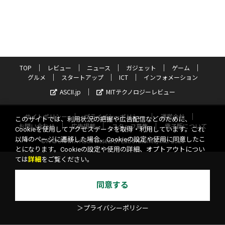
TOP
レビュー
ニュース
ガジェット
ゲーム
グルメ
スタートアップ
ICT
インフォメーション
ASCII.jp
MITテクノロジーレビュー
サイトポリシー
プライバシーポリシー
運営会社
このサイトでは、利用状況の把握や広告配信などのために、
お問い合わせ
広告掲載
スタッフ募集
電子版について
Cookieを使用してアクセスデータを取得・利用しています。これ
以降のページに遷移した場合、Cookieの設定や使用に同意したこ
©KADOKAWA ASCII Research Laboratories, Inc. 2026
とになります。Cookieの設定や使用の詳細、オプトアウトについ
ては
詳細
をご覧ください。
同意する
＞プライバシーポリシー