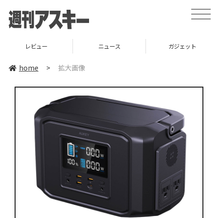
toggle
naviga
レビュー
ニュース
ガジェット
home
>
拡大画像