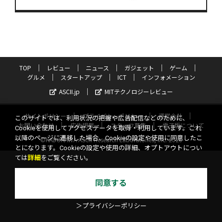
TOP
レビュー
ニュース
ガジェット
ゲーム
グルメ
スタートアップ
ICT
インフォメーション
ASCII.jp
MITテクノロジーレビュー
サイトポリシー
プライバシーポリシー
運営会社
このサイトでは、利用状況の把握や広告配信などのために、
お問い合わせ
広告掲載
スタッフ募集
電子版について
Cookieを使用してアクセスデータを取得・利用しています。これ
以降のページに遷移した場合、Cookieの設定や使用に同意したこ
©KADOKAWA ASCII Research Laboratories, Inc. 2026
とになります。Cookieの設定や使用の詳細、オプトアウトについ
ては
詳細
をご覧ください。
同意する
＞プライバシーポリシー