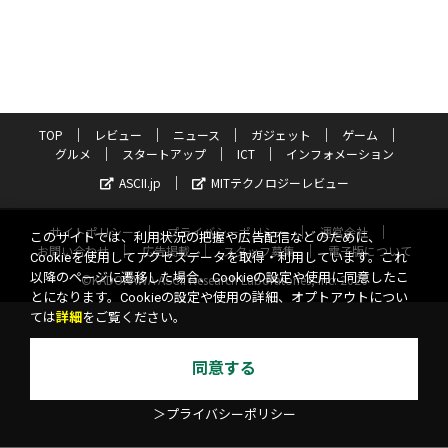
TOP
レビュー
ニュース
ガジェット
ゲーム
グルメ
スタートアップ
ICT
インフォメーション
ASCII.jp
MITテクノロジーレビュー
サイトポリシー
プライバシーポリシー
運営会社
このサイトでは、利用状況の把握や広告配信などのために、
お問い合わせ
広告掲載
スタッフ募集
電子版について
Cookieを使用してアクセスデータを取得・利用しています。これ
以降のページに遷移した場合、Cookieの設定や使用に同意したこ
©KADOKAWA ASCII Research Laboratories, Inc. 2026
とになります。Cookieの設定や使用の詳細、オプトアウトについ
ては
詳細
をご覧ください。
同意する
＞プライバシーポリシー