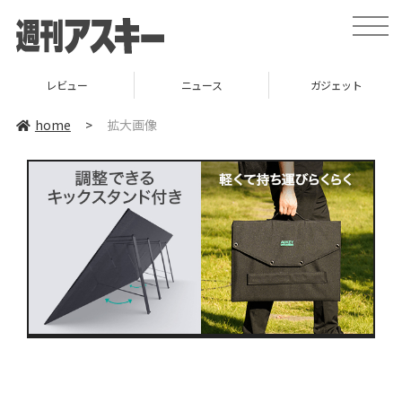
toggle
naviga
レビュー
ニュース
ガジェット
home
>
拡大画像