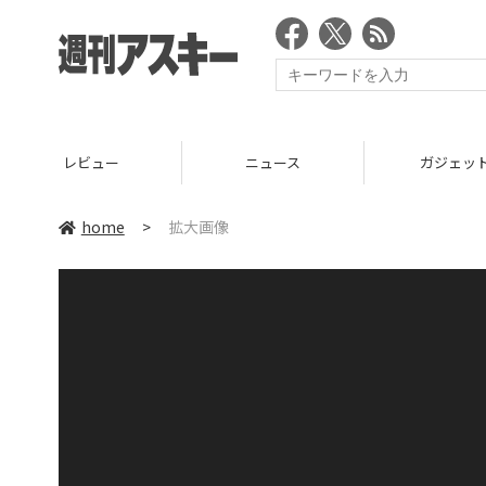
レビュー
ニュース
ガジェッ
home
>
拡大画像