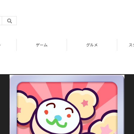
ト
ゲーム
グルメ
ス