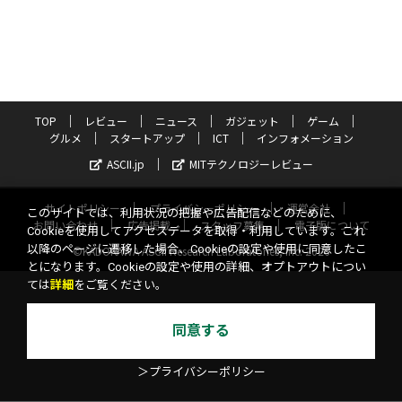
TOP
レビュー
ニュース
ガジェット
ゲーム
グルメ
スタートアップ
ICT
インフォメーション
ASCII.jp
MITテクノロジーレビュー
サイトポリシー
プライバシーポリシー
運営会社
このサイトでは、利用状況の把握や広告配信などのために、
お問い合わせ
広告掲載
スタッフ募集
電子版について
Cookieを使用してアクセスデータを取得・利用しています。これ
以降のページに遷移した場合、Cookieの設定や使用に同意したこ
©KADOKAWA ASCII Research Laboratories, Inc. 2026
とになります。Cookieの設定や使用の詳細、オプトアウトについ
ては
詳細
をご覧ください。
同意する
＞プライバシーポリシー