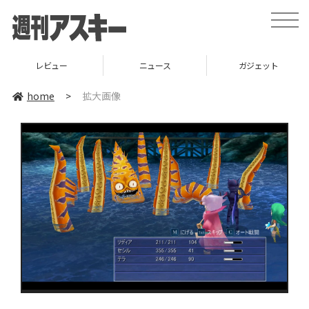
toggle
naviga
レビュー
ニュース
ガジェット
home
>
拡大画像