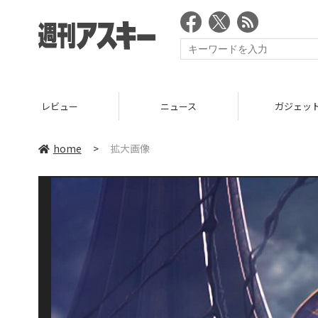
レビュー
ニュース
ガジェッ
home
>
拡大画像