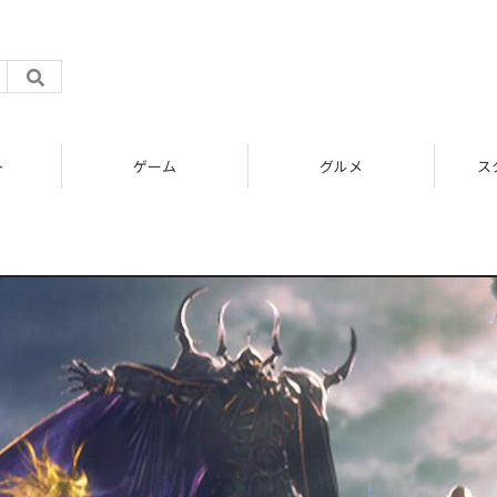
ト
ゲーム
グルメ
ス