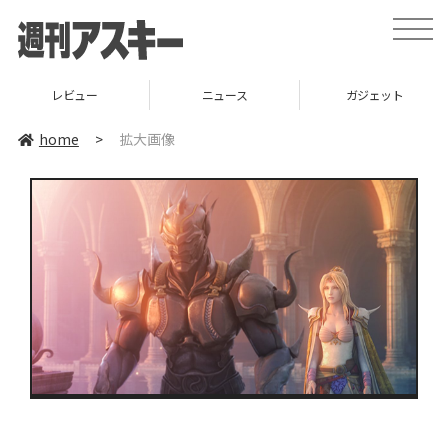
toggle
naviga
レビュー
ニュース
ガジェット
home
>
拡大画像