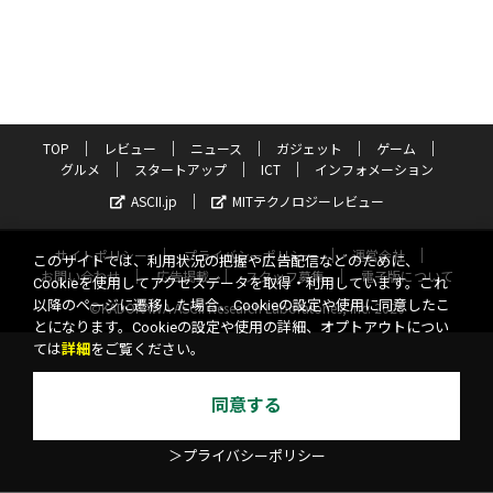
TOP
レビュー
ニュース
ガジェット
ゲーム
グルメ
スタートアップ
ICT
インフォメーション
ASCII.jp
MITテクノロジーレビュー
サイトポリシー
プライバシーポリシー
運営会社
このサイトでは、利用状況の把握や広告配信などのために、
お問い合わせ
広告掲載
スタッフ募集
電子版について
Cookieを使用してアクセスデータを取得・利用しています。これ
以降のページに遷移した場合、Cookieの設定や使用に同意したこ
©KADOKAWA ASCII Research Laboratories, Inc. 2026
とになります。Cookieの設定や使用の詳細、オプトアウトについ
ては
詳細
をご覧ください。
同意する
＞プライバシーポリシー