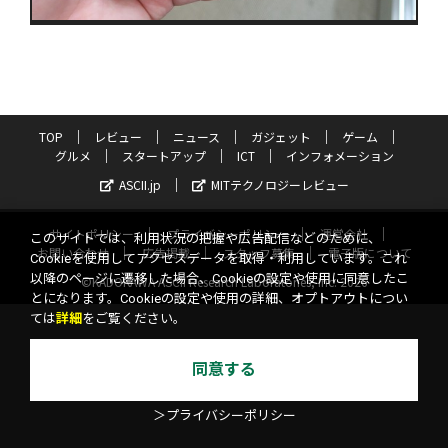
TOP
レビュー
ニュース
ガジェット
ゲーム
グルメ
スタートアップ
ICT
インフォメーション
ASCII.jp
MITテクノロジーレビュー
サイトポリシー
プライバシーポリシー
運営会社
このサイトでは、利用状況の把握や広告配信などのために、
お問い合わせ
広告掲載
スタッフ募集
電子版について
Cookieを使用してアクセスデータを取得・利用しています。これ
以降のページに遷移した場合、Cookieの設定や使用に同意したこ
©KADOKAWA ASCII Research Laboratories, Inc. 2026
とになります。Cookieの設定や使用の詳細、オプトアウトについ
ては
詳細
をご覧ください。
同意する
＞プライバシーポリシー