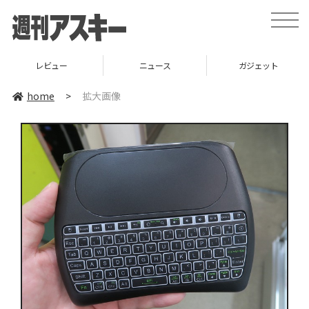
toggle
naviga
レビュー
ニュース
ガジェット
home
>
拡大画像