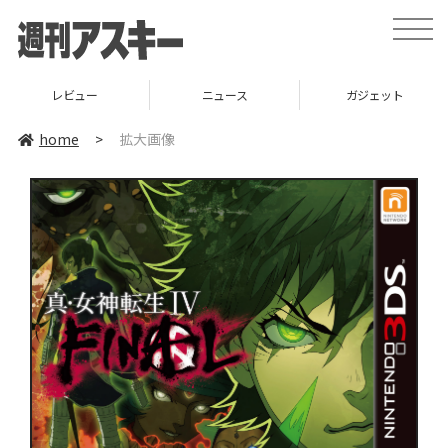
toggle
naviga
レビュー
ニュース
ガジェット
home
>
拡大画像