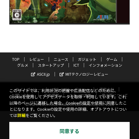
TOP
レビュー
ニュース
ガジェット
ゲーム
グルメ
スタートアップ
ICT
インフォメーション
ASCII.jp
MITテクノロジーレビュー
サイトポリシー
プライバシーポリシー
運営会社
このサイトでは、利用状況の把握や広告配信などのために、
お問い合わせ
広告掲載
スタッフ募集
電子版について
Cookieを使用してアクセスデータを取得・利用しています。これ
以降のページに遷移した場合、Cookieの設定や使用に同意したこ
©KADOKAWA ASCII Research Laboratories, Inc. 2026
とになります。Cookieの設定や使用の詳細、オプトアウトについ
ては
詳細
をご覧ください。
同意する