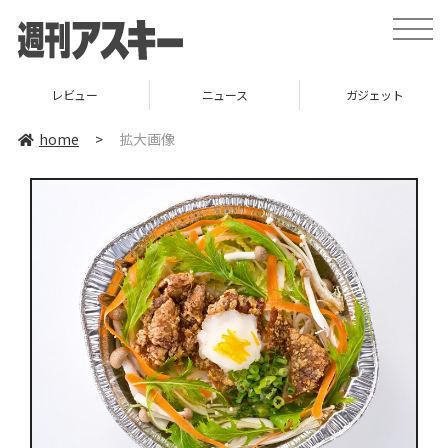
toggle
naviga
レビュー
ニュース
ガジェット
home
>
拡大画像