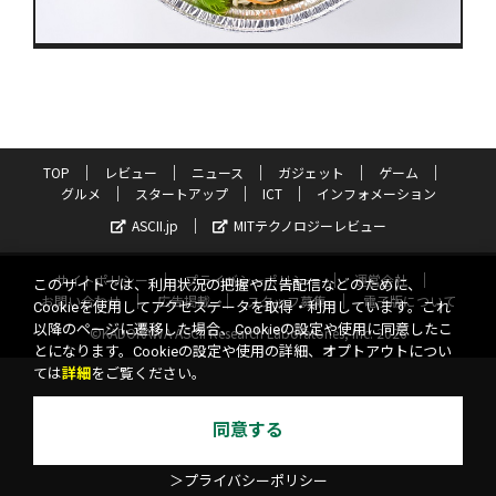
TOP
レビュー
ニュース
ガジェット
ゲーム
グルメ
スタートアップ
ICT
インフォメーション
ASCII.jp
MITテクノロジーレビュー
サイトポリシー
プライバシーポリシー
運営会社
このサイトでは、利用状況の把握や広告配信などのために、
お問い合わせ
広告掲載
スタッフ募集
電子版について
Cookieを使用してアクセスデータを取得・利用しています。これ
以降のページに遷移した場合、Cookieの設定や使用に同意したこ
©KADOKAWA ASCII Research Laboratories, Inc. 2026
とになります。Cookieの設定や使用の詳細、オプトアウトについ
ては
詳細
をご覧ください。
同意する
＞プライバシーポリシー